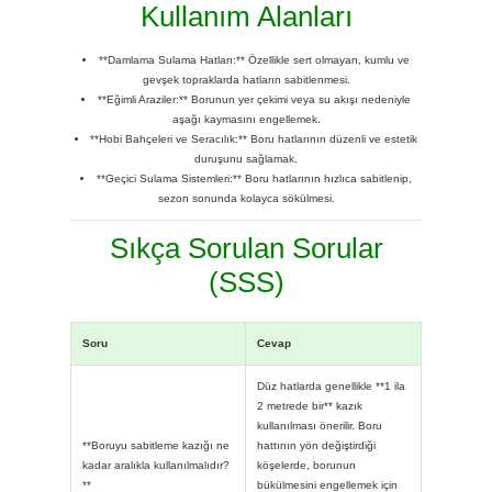
Kullanım Alanları
**Damlama Sulama Hatları:** Özellikle sert olmayan, kumlu ve
gevşek topraklarda hatların sabitlenmesi.
**Eğimli Araziler:** Borunun yer çekimi veya su akışı nedeniyle
aşağı kaymasını engellemek.
**Hobi Bahçeleri ve Seracılık:** Boru hatlarının düzenli ve estetik
duruşunu sağlamak.
**Geçici Sulama Sistemleri:** Boru hatlarının hızlıca sabitlenip,
sezon sonunda kolayca sökülmesi.
Sıkça Sorulan Sorular
(SSS)
Soru
Cevap
Düz hatlarda genellikle **1 ila
2 metrede bir** kazık
kullanılması önerilir. Boru
**Boruyu sabitleme kazığı ne
hattının yön değiştirdiği
kadar aralıkla kullanılmalıdır?
köşelerde, borunun
**
bükülmesini engellemek için