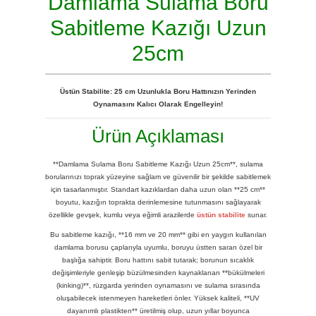
Damlama Sulama Boru
Sabitleme Kazığı Uzun
25cm
Üstün Stabilite: 25 cm Uzunlukla Boru Hattınızın Yerinden
Oynamasını Kalıcı Olarak Engelleyin!
Ürün Açıklaması
**Damlama Sulama Boru Sabitleme Kazığı Uzun 25cm**, sulama
borularınızı toprak yüzeyine sağlam ve güvenilir bir şekilde sabitlemek
için tasarlanmıştır. Standart kazıklardan daha uzun olan **25 cm**
boyutu, kazığın toprakta derinlemesine tutunmasını sağlayarak
özellikle gevşek, kumlu veya eğimli arazilerde
üstün stabilite
sunar.
Bu sabitleme kazığı, **16 mm ve 20 mm** gibi en yaygın kullanılan
damlama borusu çaplarıyla uyumlu, boruyu üstten saran özel bir
başlığa sahiptir. Boru hattını sabit tutarak; borunun sıcaklık
değişimleriyle genleşip büzülmesinden kaynaklanan **bükülmeleri
(kinking)**, rüzgarda yerinden oynamasını ve sulama sırasında
oluşabilecek istenmeyen hareketleri önler. Yüksek kaliteli, **UV
dayanımlı plastikten** üretilmiş olup, uzun yıllar boyunca