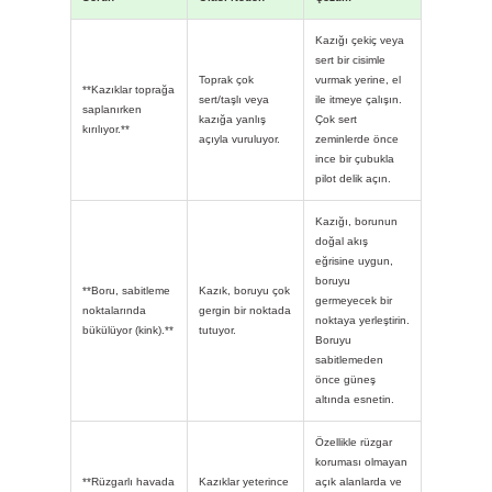
Kazığı çekiç veya
sert bir cisimle
Toprak çok
vurmak yerine, el
**Kazıklar toprağa
sert/taşlı veya
ile itmeye çalışın.
saplanırken
kazığa yanlış
Çok sert
kırılıyor.**
açıyla vuruluyor.
zeminlerde önce
ince bir çubukla
pilot delik açın.
Kazığı, borunun
doğal akış
eğrisine uygun,
boruyu
**Boru, sabitleme
Kazık, boruyu çok
germeyecek bir
noktalarında
gergin bir noktada
noktaya yerleştirin.
bükülüyor (kink).**
tutuyor.
Boruyu
sabitlemeden
önce güneş
altında esnetin.
Özellikle rüzgar
koruması olmayan
**Rüzgarlı havada
Kazıklar yeterince
açık alanlarda ve