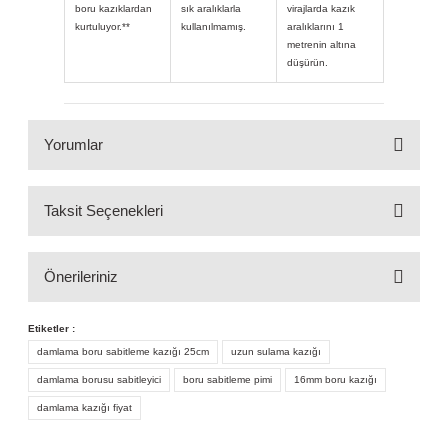
boru kazıklardan
sık aralıklarla
virajlarda kazık
kurtuluyor.**
kullanılmamış.
aralıklarını 1
metrenin altına
düşürün.
Yorumlar
Taksit Seçenekleri
Bu ürüne ilk yorumu siz yapın!
Önerileriniz
Yorum Yaz
Etiketler :
Bu ürünün fiyat bilgisi, resim, ürün açıklamalarında ve
diğer konularda yetersiz gördüğünüz noktaları öneri
damlama boru sabitleme kazığı 25cm
uzun sulama kazığı
formunu kullanarak tarafımıza iletebilirsiniz.
damlama borusu sabitleyici
boru sabitleme pimi
16mm boru kazığı
Görüş ve önerileriniz için teşekkür ederiz.
damlama kazığı fiyat
Ürün resmi kalitesiz, bozuk veya görüntülenemiyor.