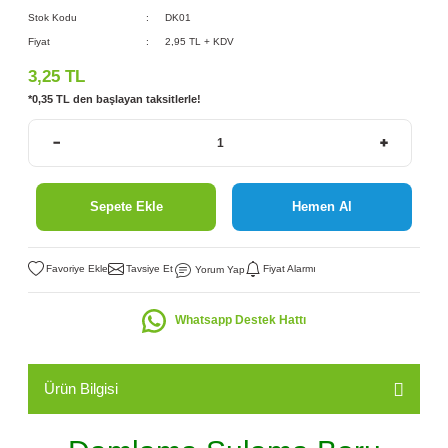
Stok Kodu
DK01
Fiyat
2,95 TL + KDV
3,25 TL
*0,35 TL den başlayan taksitlerle!
Sepete Ekle
Hemen Al
Tavsiye Et
Fiyat Alarmı
Yorum Yap
Whatsapp Destek Hattı
Ürün Bilgisi