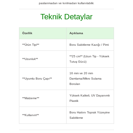
paslanmadan ve kırılmadan kullanılabilir.
Teknik Detaylar
Özellik
Açıklama
**Ürün Tipi**
Boru Sabitleme Kazığı / Pimi
**25 cm** (Uzun Tip - Yüksek
**Uzunluk**
Tutuş Gücü)
16 mm ve 20 mm
**Uyumlu Boru Çapı**
Damlama/Mikro Sulama
Boruları
Yüksek Kaliteli, UV Dayanımlı
**Malzeme**
Plastik
Boru Hattını Toprak Yüzeyine
**Kullanım**
Sabitleme