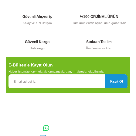
Ürün açıklamasında eksik bilgiler bulunuyor.
Ürün bilgilerinde hatalar bulunuyor.
Güvenli Alışveriş
%100 ORJİNAL ÜRÜN
Ürün fiyatı diğer sitelerden daha pahalı.
Kolay ve hızlı iletişim
Tüm ürünlerimiz orjinal ürün garantilidir
Bu ürüne benzer farklı alternatifler olmalı.
Güvenli Kargo
Stoktan Teslim
Hızlı kargo
Ürünlerimiz stoktan
E-Bülten'e Kayıt Olun
Gönder
Haber listemize kayıt olarak kampanyalardan, haberdar olabilirsiniz.
Kayıt Ol
TOPTAN SULAMA Depo Adresi: ÖRENCİK MAH. 3818. CADDE
NO:41 GÖLBAŞI / ANKARA
0542 511 83 29
WhatsApp: