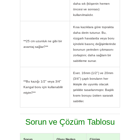
daha sık (köşenin hemen
öncesi ve sonrası)
kullanılmalıdır.
Kısa kazıklara göre toprakta
daha derin tutunur. Bu,
rüzgarlı havalarda veya boru
**25 cm uzunluk ne gibi bir
içindeki basınç değişimlerinde
avantaj sağlar?**
borunun yerinden çıkmasını
zorlaştırır, daha sağlam bir
sabitleme sunar.
Evet. 16mm (1/2") ve 20mm
(3/4") çaplı boruların her
**Bu kazığı 1/2" veya 3/4"
ikisiyle de uyumlu olacak
Kangal boru için kullanabilir
şekilde tasarlanmıştır. Başlık
miyim?**
kısmı boruyu üstten sararak
sabitler.
Sorun ve Çözüm Tablosu
Sorun
Olası Neden
Çözüm