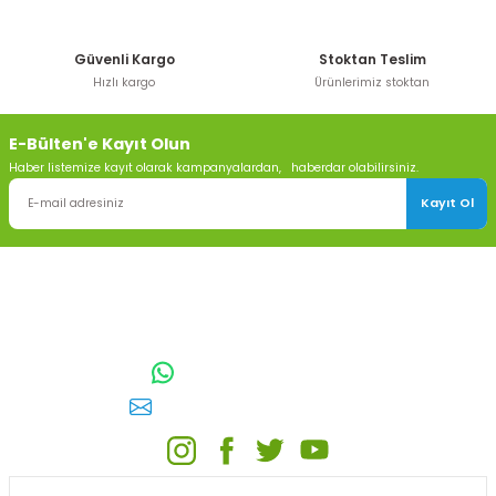
Bu ürüne benzer farklı alternatifler olmalı.
Güvenli Kargo
Stoktan Teslim
Hızlı kargo
Ürünlerimiz stoktan
E-Bülten'e Kayıt Olun
Gönder
Haber listemize kayıt olarak kampanyalardan, haberdar olabilirsiniz.
Kayıt Ol
TOPTAN SULAMA Depo Adresi: ÖRENCİK MAH. 3818. CADDE NO:41
GÖLBAŞI / ANKARA
0542 511 83 29
WhatsApp:
E-posta:
toptansulama@gmail.com