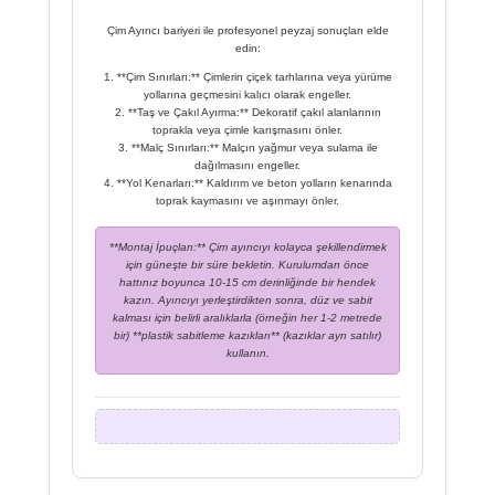
Çim Ayırıcı bariyeri ile profesyonel peyzaj sonuçları elde
edin:
**Çim Sınırları:** Çimlerin çiçek tarhlarına veya yürüme
yollarına geçmesini kalıcı olarak engeller.
**Taş ve Çakıl Ayırma:** Dekoratif çakıl alanlarının
toprakla veya çimle karışmasını önler.
**Malç Sınırları:** Malçın yağmur veya sulama ile
dağılmasını engeller.
**Yol Kenarları:** Kaldırım ve beton yolların kenarında
toprak kaymasını ve aşınmayı önler.
**Montaj İpuçları:** Çim ayırıcıyı kolayca şekillendirmek
için güneşte bir süre bekletin. Kurulumdan önce
hattınız boyunca 10-15 cm derinliğinde bir hendek
kazın. Ayırıcıyı yerleştirdikten sonra, düz ve sabit
kalması için belirli aralıklarla (örneğin her 1-2 metrede
bir) **plastik sabitleme kazıkları** (kazıklar ayrı satılır)
kullanın.