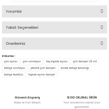
Yorumlar
Taksit Seçenekleri
Çok iyi
Önerileriniz
İlgi ve hızlı kargo Teşekkürler
Etiketler :
Bu ürünün fiyat bilgisi, resim, ürün açıklamalarında ve
ÖZCAN BABAYİĞİT | 21/10/2023 | YEŞİL
diğer konularda yetersiz gördüğünüz noktaları öneri
çim ayırıcı
çim sınırlayıcı
taş toprak ayırıcı
çim bariyeri 25 mt
formunu kullanarak tarafımıza iletebilirsiniz.
bahçe sınırlayıcı
plastik çim bariyeri
esnek bahçe kenarlığı
Görüş ve önerileriniz için teşekkür ederiz.
Yorum Yaz
bahçe bordürü
toprak ayırıcı bariyer
Ürün resmi kalitesiz, bozuk veya görüntülenemiyor.
Ürün açıklamasında eksik bilgiler bulunuyor.
Ürün bilgilerinde hatalar bulunuyor.
Güvenli Alışveriş
%100 ORJİNAL ÜRÜN
Ürün fiyatı diğer sitelerden daha pahalı.
Kolay ve hızlı iletişim
Tüm ürünlerimiz orjinal ürün
garantilidir