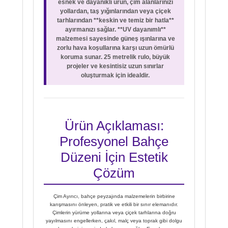
esnek ve dayanıklı ürün, çim alanlarınızı
yollardan, taş yığınlarından veya çiçek
tarhlarından **keskin ve temiz bir hatla**
ayırmanızı sağlar. **UV dayanımlı**
malzemesi sayesinde güneş ışınlarına ve
zorlu hava koşullarına karşı uzun ömürlü
koruma sunar. 25 metrelik rulo, büyük
projeler ve kesintisiz uzun sınırlar
oluşturmak için idealdir.
Ürün Açıklaması:
Profesyonel Bahçe
Düzeni İçin Estetik
Çözüm
Çim Ayırıcı, bahçe peyzajında malzemelerin birbirine
karışmasını önleyen, pratik ve etkili bir sınır elemanıdır.
Çimlerin yürüme yollarına veya çiçek tarhlarına doğru
yayılmasını engellerken, çakıl, malç veya toprak gibi dolgu