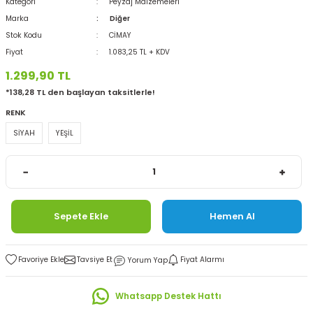
Kategori
Peyzaj Malzemeleri
Marka
Diğer
Stok Kodu
CİMAY
Fiyat
1.083,25 TL + KDV
1.299,90 TL
*138,28 TL den başlayan taksitlerle!
RENK
SİYAH
YEŞİL
Sepete Ekle
Hemen Al
Tavsiye Et
Fiyat Alarmı
Yorum Yap
Whatsapp Destek Hattı