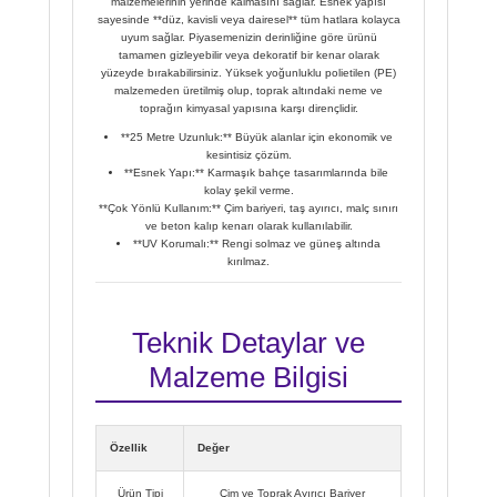
malzemelerinin yerinde kalmasını sağlar. Esnek yapısı
sayesinde **düz, kavisli veya dairesel** tüm hatlara kolayca
uyum sağlar. Piyasemenizin derinliğine göre ürünü
tamamen gizleyebilir veya dekoratif bir kenar olarak
yüzeyde bırakabilirsiniz. Yüksek yoğunluklu polietilen (PE)
malzemeden üretilmiş olup, toprak altındaki neme ve
toprağın kimyasal yapısına karşı dirençlidir.
**25 Metre Uzunluk:** Büyük alanlar için ekonomik ve
kesintisiz çözüm.
**Esnek Yapı:** Karmaşık bahçe tasarımlarında bile
kolay şekil verme.
**Çok Yönlü Kullanım:** Çim bariyeri, taş ayırıcı, malç sınırı
ve beton kalıp kenarı olarak kullanılabilir.
**UV Korumalı:** Rengi solmaz ve güneş altında
kırılmaz.
Teknik Detaylar ve
Malzeme Bilgisi
Özellik
Değer
Ürün Tipi
Çim ve Toprak Ayırıcı Bariyer