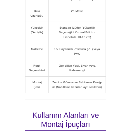
Rulo
25 Metre
Uzunluğu
Yükseklik
Standart (Lütfen Yükseklik
(Genişlik)
Seçeneğini Kontrol Ediniz -
Genellikle 10-15 cm)
Malzeme
UV Dayanımlı Polietilen (PE) veya
PVC
Renk
Genellikle Yeşil, Siyah veya
Seçenekleri
Kahverengi
Montaj
Zemine Gömme ve Sabitleme Kazığı
Şekli
ile (Sabitleme kazıkları ayrı satılabilir)
Kullanım Alanları ve
Montaj İpuçları