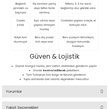
Bağlantı
Diş sarması yanlış
Teflonu 2-3 tur sarın,
yerinden su
veya teflon fazla
bağlantıyı düz şekilde sıkın.
kaçırıyor
sarılmış
Cıvata
Aşırı sıkma veya
Cıvataları çapraz sırayla, el
kırıldı
çapraz olmayan
torkuyla sıkın.
montaj
Kolye tam
Boru dış yüzeyi
Boru yüzeyini temizleyin,
oturmuyor
kirli veya oval
düzgün konumda
hizalayın.
Güven & Lojistik
Orijinal Arangül marka, yeni üretim stoklardan gönderim yapılır.
Ürünler
kontrol edilerek
paketlenir.
Tüm Türkiye’ye hızlı kargo ve faturalı gönderim.
Toplu alımlarda özel iskonto seçenekleri mevcuttur.
Yorumlar
Taksit Seçenekleri