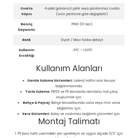
Cıvata
4 adet galvanizli çelik veya paslanmaz cıvata
Sayısı
(ürün partisine göre değişebilir)
Basınç
PN10 (10 bar)
Dayanımı
Renk
Siyah / Mavi halka detaylı
Kullanım
-5°C ~ +50°C
Sıcaklığı
Kullanım Alanları
Damla Sulama Sistemleri:
Lateral hattın ana boruya
bağlanmasında.
Tarla Sulama:
PE100 ve PE borularda damlatıcı hat çıkışı
oluşturmak için.
Bahçe & Peyzaj:
Bahçe tesisatlarında vana veya mini vana
bağlantısı için.
Sera Sistemleri:
Kolay ve sızdırmaz bağlantı çözümleri için.
Montaj Talimatı
PE boru hattı üzerindeki yeri işaretleyin ve uygun ölçüde (1/2” için