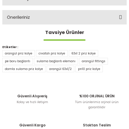
Bu ürüne ilk yorumu siz yapın!
Önerileriniz
Yorum Yaz
Tavsiye Ürünler
Bu ürünün fiyat bilgisi, resim, ürün açıklamalarında ve
diğer konularda yetersiz gördüğünüz noktaları öneri
formunu kullanarak tarafımıza iletebilirsiniz.
Etiketler :
Görüş ve önerileriniz için teşekkür ederiz.
arangül priz kolye
civatalı priz kolye
63x1 2 priz kolye
pe boru bağlantı
sulama bağlantı elemanı
arangül fittings
Ürün resmi kalitesiz, bozuk veya görüntülenemiyor.
damla sulama priz kolye
arangül 63x1/2
pn10 priz kolye
Ürün açıklamasında eksik bilgiler bulunuyor.
Ürün bilgilerinde hatalar bulunuyor.
Ürün fiyatı diğer sitelerden daha pahalı.
Bu ürüne benzer farklı alternatifler olmalı.
Güvenli Alışveriş
%100 ORJİNAL ÜRÜN
Kolay ve hızlı iletişim
Tüm ürünlerimiz orjinal ürün
Veron Teflon Bant 12mm - 10 Metre
garantilidir
14,99 TL
Güvenli Kargo
Stoktan Teslim