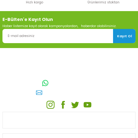
Hızlı kargo
Ürünlerimiz stoktan
Gönder
Sepete Ekle
E-Bülten'e Kayıt Olun
Haber listemize kayıt olarak kampanyalardan, haberdar olabilirsiniz.
Kayıt Ol
TOPTAN SULAMA Depo Adresi: ÖRENCİK MAH. 3818. CADDE NO:41
GÖLBAŞI / ANKARA
0542 511 83 29
WhatsApp:
E-posta:
toptansulama@gmail.com
Arangül Ultra Seri Kaplin Dıştan Dişli Erkek Adaptör
KATEGORİLER
21,90 TL
Sepete Ekle