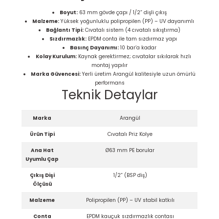
Boyut:
63 mm gövde çapı / 1/2” dişli çıkış
Malzeme:
Yüksek yoğunluklu polipropilen (PP) – UV dayanımlı
Bağlantı Tipi:
Cıvatalı sistem (4 cıvatalı sıkıştırma)
Sızdırmazlık:
EPDM conta ile tam sızdırmaz yapı
Basınç Dayanımı:
10 bar’a kadar
Kolay Kurulum:
Kaynak gerektirmez; cıvatalar sıkılarak hızlı
montaj yapılır
Marka Güvencesi:
Yerli üretim Arangül kalitesiyle uzun ömürlü
performans
Teknik Detaylar
Marka
Arangül
Ürün Tipi
Cıvatalı Priz Kolye
Ana Hat
Ø63 mm PE borular
Uyumlu Çap
Çıkış Dişi
1/2” (BSP diş)
Ölçüsü
Malzeme
Polipropilen (PP) – UV stabil katkılı
Conta
EPDM kauçuk sızdırmazlık contası