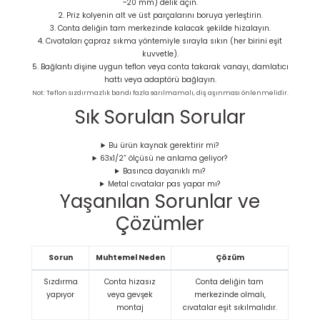
~20 mm) delik açın.
Priz kolyenin alt ve üst parçalarını boruya yerleştirin.
Conta deliğin tam merkezinde kalacak şekilde hizalayın.
Cıvataları çapraz sıkma yöntemiyle sırayla sıkın (her birini eşit
kuvvetle).
Bağlantı dişine uygun teflon veya conta takarak vanayı, damlatıcı
hattı veya adaptörü bağlayın.
Not: Teflon sızdırmazlık bandı fazla sarılmamalı, diş aşınması önlenmelidir.
Sık Sorulan Sorular
Bu ürün kaynak gerektirir mi?
63x1/2” ölçüsü ne anlama geliyor?
Basınca dayanıklı mı?
Metal cıvatalar pas yapar mı?
Yaşanılan Sorunlar ve
Çözümler
Sorun
Muhtemel Neden
Çözüm
Sızdırma
Conta hizasız
Conta deliğin tam
yapıyor
veya gevşek
merkezinde olmalı,
montaj
cıvatalar eşit sıkılmalıdır.