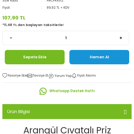
Stok Kodu
ARCPK6312
Fiyat
89,92 TL + KDV
107,90 TL
*11,48 TL den başlayan taksitlerle!
Sepete Ekle
Hemen Al
Tavsiye Et
Fiyat Alarmı
Yorum Yap
Whatsapp Destek Hattı
Ürün Bilgisi
Arangül Cıvatalı Priz