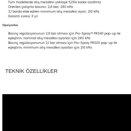
Tüm modellerde atış mesafesi yaklaşık %25'e kadar azaltma
Önerilen çalışma basıncı: 2,8 bar; 280 kPa
2,1 barda elde edilen minimum atış mesafesi ayarı; 210 kPa
Garanti süresi: 3 yıl
Opsiyonlar
Basınç regülasyonunun 2,8 bar olması için Pro-Spray™ PRS40 pop-up ile
eşleştirin; nominal atış mesafesi ayarları için 280 kPa
Basınç regülasyonunun 2,1 bar olması için Pro-Spray PRS30 pop-up ile
eşleştirin; minimum atış mesafesi ayarları için 210 kPa
TEKNİK ÖZELLİKLER