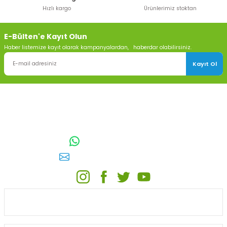
Hızlı kargo
Ürünlerimiz stoktan
E-Bülten'e Kayıt Olun
Haber listemize kayıt olarak kampanyalardan, haberdar olabilirsiniz.
Kayıt Ol
TOPTAN SULAMA Depo Adresi: ÖRENCİK MAH. 3818. CADDE NO:41
GÖLBAŞI / ANKARA
0542 511 83 29
WhatsApp:
E-posta:
toptansulama@gmail.com
KATEGORİLER