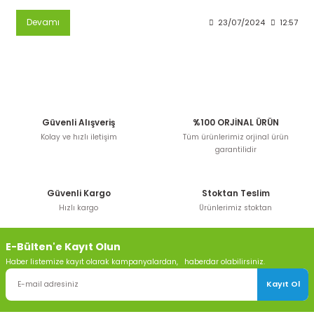
Devamı
23/07/2024
12:57
Güvenli Alışveriş
%100 ORJİNAL ÜRÜN
Kolay ve hızlı iletişim
Tüm ürünlerimiz orjinal ürün
garantilidir
Güvenli Kargo
Stoktan Teslim
Hızlı kargo
Ürünlerimiz stoktan
E-Bülten'e Kayıt Olun
Haber listemize kayıt olarak kampanyalardan, haberdar olabilirsiniz.
Kayıt Ol