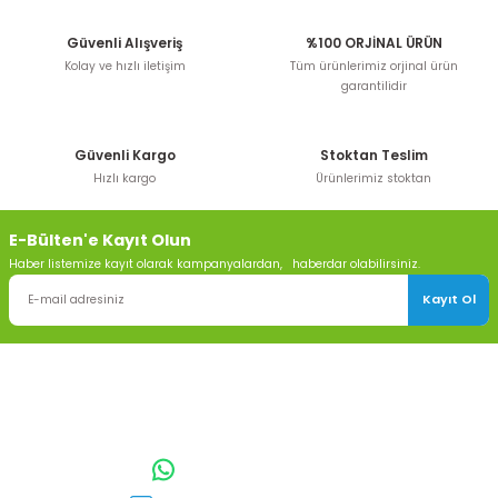
Güvenli Alışveriş
%100 ORJİNAL ÜRÜN
Kolay ve hızlı iletişim
Tüm ürünlerimiz orjinal ürün
garantilidir
Güvenli Kargo
Stoktan Teslim
Hızlı kargo
Ürünlerimiz stoktan
E-Bülten'e Kayıt Olun
Haber listemize kayıt olarak kampanyalardan, haberdar olabilirsiniz.
Kayıt Ol
TOPTAN SULAMA Depo Adresi: ÖRENCİK MAH. 3818. CADDE NO:41
GÖLBAŞI / ANKARA
0542 511 83 29
WhatsApp: