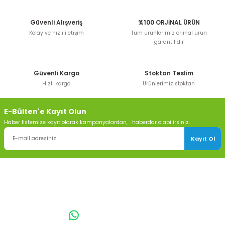
Güvenli Alışveriş
%100 ORJİNAL ÜRÜN
Kolay ve hızlı iletişim
Tüm ürünlerimiz orjinal ürün
garantilidir
Güvenli Kargo
Stoktan Teslim
Hızlı kargo
Ürünlerimiz stoktan
E-Bülten'e Kayıt Olun
Haber listemize kayıt olarak kampanyalardan, haberdar olabilirsiniz.
Kayıt Ol
TOPTAN SULAMA Depo Adresi: ÖRENCİK MAH. 3818. CADDE NO:41
GÖLBAŞI / ANKARA
0542 511 83 29
WhatsApp: