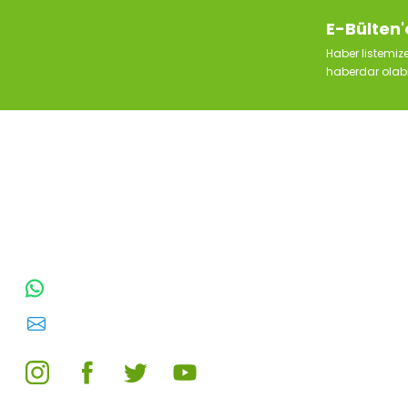
E-Bülten'
Haber listemi
haberdar olabil
TOPTAN SULAMA Depo Adresi: ÖRENCİK
MAH. 3818. CADDE NO:41 GÖLBAŞI /
ANKARA
0542 511 83 29
WhatsApp:
E-posta:
toptansulama@gmail.com