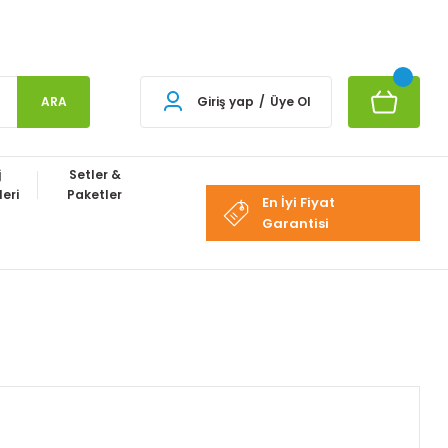
ARA
Giriş yap
/
Üye Ol
j
Setler &
eri
Paketler
En İyi Fiyat
Garantisi