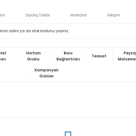
lar
Sipariş Takibi
Markalar
İletişim
Hat
Hortum
Boru
Peyza
Tesisat
ları
Grubu
Bağlantıları
Malzemel
Kampanyalı
Ürünler