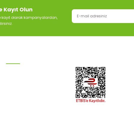
e Kayıt Olun
ze kayıt olarak kampanyalardan,
irsiniz.
KATEGORİLER
Damla Sulama Sistemleri
Otomatik Sulama
Ana Hat Boruları
Hortum Grubu
Boru Bağlantıları
Tesisat
Peyzaj Malzemeleri