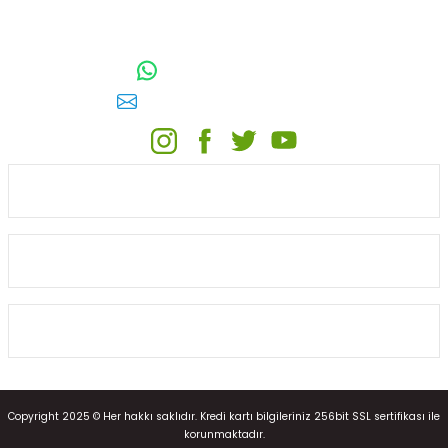
TOPTAN SULAMA Depo Adresi: ÖRENCİK MAH. 3818. CADDE NO:41
GÖLBAŞI / ANKARA
0542 511 83 29
WhatsApp:
E-posta:
toptansulama@gmail.com
KATEGORİLER
ONLİNE ALIŞVERİŞ
MÜŞTERİ HİZMETLERİ
Copyright 2025 © Her hakkı saklıdır. Kredi kartı bilgileriniz 256bit SSL sertifikası ile
korunmaktadır.