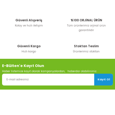
Güvenli Alışveriş
%100 ORJİNAL ÜRÜN
Kolay ve hızlı iletişim
Tüm ürünlerimiz orjinal ürün
garantilidir
Güvenli Kargo
Stoktan Teslim
Hızlı kargo
Ürünlerimiz stoktan
E-Bülten'e Kayıt Olun
Haber listemize kayıt olarak kampanyalardan, haberdar olabilirsiniz.
Kayıt Ol
TOPTAN SULAMA Depo Adresi: ÖRENCİK MAH. 3818. CADDE NO:41
GÖLBAŞI / ANKARA