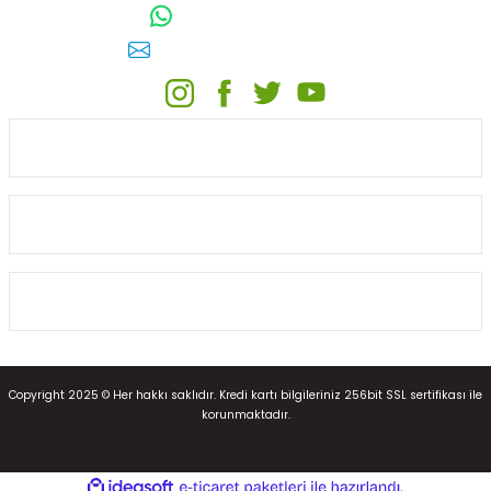
0542 511 83 29
WhatsApp:
E-posta:
toptansulama@gmail.com
KATEGORİLER
ONLİNE ALIŞVERİŞ
MÜŞTERİ HİZMETLERİ
Copyright 2025 © Her hakkı saklıdır. Kredi kartı bilgileriniz 256bit SSL sertifikası ile
korunmaktadır.
ideasoft
ile
e-