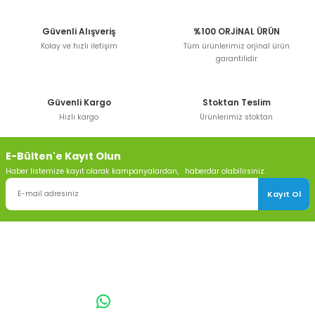
Güvenli Alışveriş
%100 ORJİNAL ÜRÜN
Kolay ve hızlı iletişim
Tüm ürünlerimiz orjinal ürün
garantilidir
Güvenli Kargo
Stoktan Teslim
Hızlı kargo
Ürünlerimiz stoktan
E-Bülten'e Kayıt Olun
Haber listemize kayıt olarak kampanyalardan, haberdar olabilirsiniz.
Kayıt Ol
TOPTAN SULAMA Depo Adresi: ÖRENCİK MAH. 3818. CADDE NO:41
GÖLBAŞI / ANKARA
0542 511 83 29
WhatsApp: